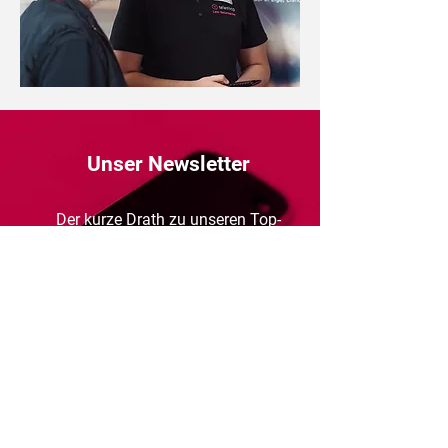
Unser Newsletter
Der kurze Drath zu unseren Top-
Angeboten und Trends. E-Mail
eintragen, Newsletter abonnieren
und immer als erstes Bescheid
wissen. Das Abo ist kostenlos und
dabei jederzeit kündbar.
Absenden