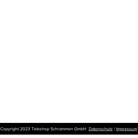
ationen
Öffnungszeiten
Geschäft
op Erkelenz
Montag – Freitag:
Wir erled
vereinbarung
09.30 Uhr – 18.30 Uhr
Festnetz-
t
Verwaltun
en Sie uns
der Endge
Belange.
Copyright 2023 Teleshop Schrammen GmbH
Datenschutz
|
Impressum