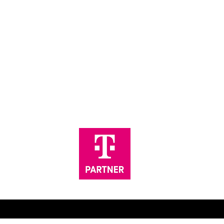
skunden
igen sämtliche Angelegenheiten, die Ihre
 und Mobilfunkverträge betreffen von der
g Ihrer Rechnungen bis hin zu Konfiguration
räte. So sparen Sie Zeit für dringendere